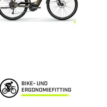
E-FIRE CITY R760I
3.199,00
€