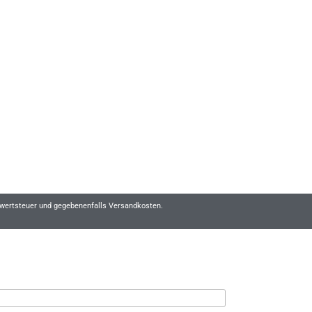
hrwertsteuer und gegebenenfalls Versandkosten.