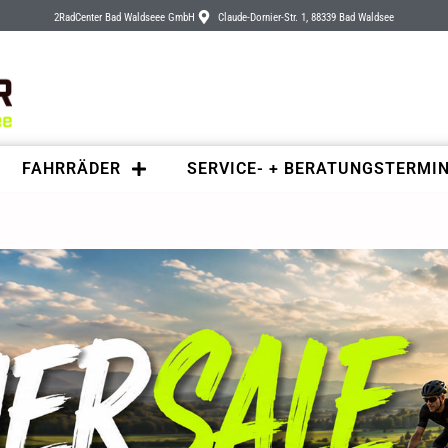
2RadCenter Bad Waldseee GmbH
Claude-Dornier-Str. 1, 88339 Bad Waldsee
FAHRRÄDER
SERVICE- + BERATUNGSTERMI