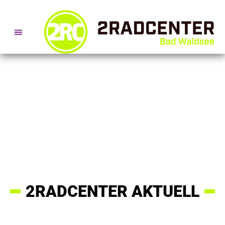
SERVICE- + BERATUNGSTERMINE
2RADCENTER AKTUELL