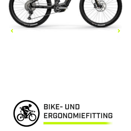
NUMINIS R800I
4.849,00
€