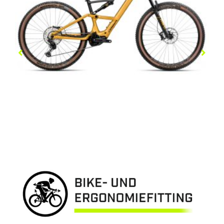
RISE SL H20
5.499,00
€