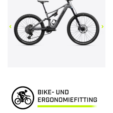
AMFLOW PR CARBON
5.899,00
€
PRO