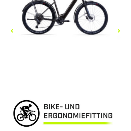
COBOC SKYE STP
5.299,00
€