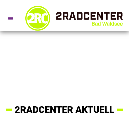
SERVICE- + BERATUNGSTERMINE
2RADCENTER AKTUELL