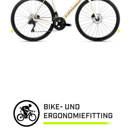
ORCA M30I
3.399,00
€