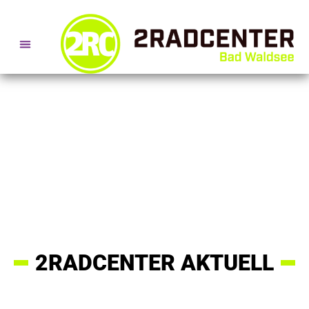
SERVICE- + BERATUNGSTERMINE
2RADCENTER AKTUELL