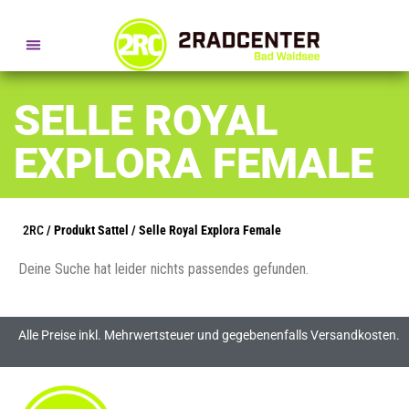
SERVICE- + BERATUNGSTERMINE
SELLE ROYAL
EXPLORA FEMALE
2RC
/ Produkt Sattel / Selle Royal Explora Female
Deine Suche hat leider nichts passendes gefunden.
Alle Preise inkl. Mehrwertsteuer und gegebenenfalls Versandkosten.