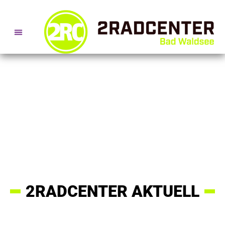
SERVICE- + BERATUNGSTERMINE
2RADCENTER AKTUELL