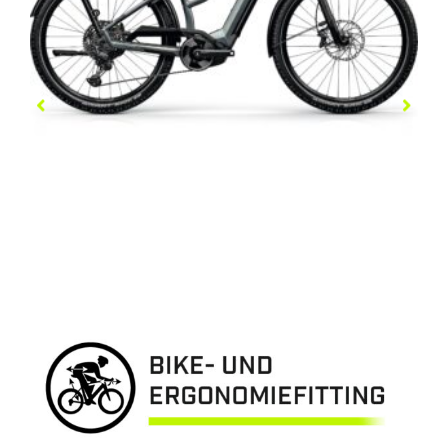
COUNTRY R3000I T
4.849,00
€