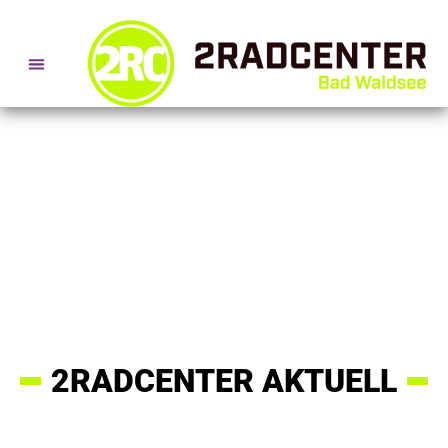
SERVICE- + BERATUNGSTERMINE
2RADCENTER AKTUELL