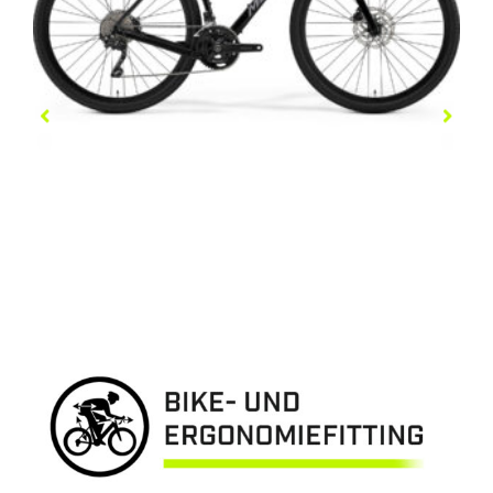
SILEX 400
1.699,00
€
–
1.749,00
€