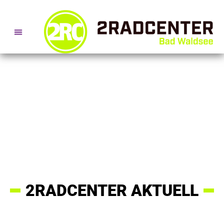
SERVICE- + BERATUNGSTERMINE
2RADCENTER AKTUELL