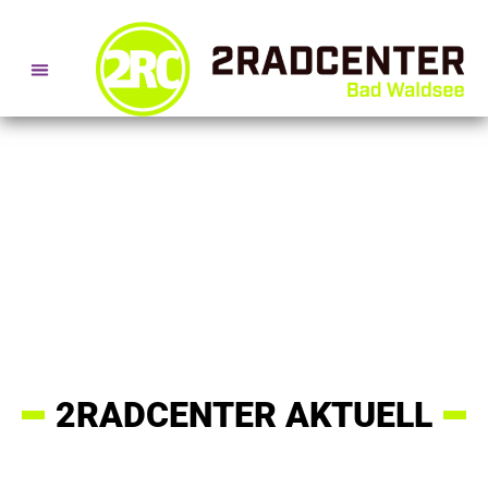
SERVICE- + BERATUNGSTERMINE
2RADCENTER AKTUELL