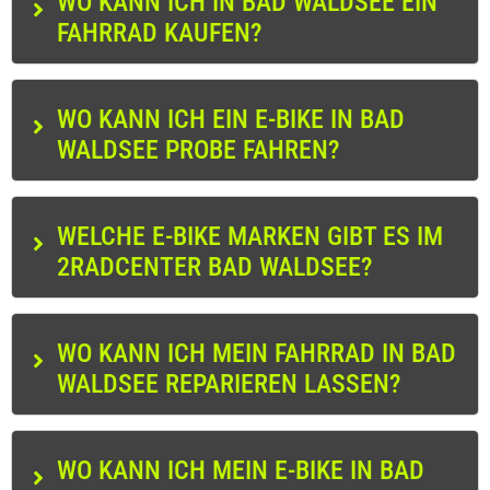
WO KANN ICH IN BAD WALDSEE EIN
FAHRRAD KAUFEN?
WO KANN ICH EIN E-BIKE IN BAD
WALDSEE PROBE FAHREN?
WELCHE E-BIKE MARKEN GIBT ES IM
2RADCENTER BAD WALDSEE?
WO KANN ICH MEIN FAHRRAD IN BAD
WALDSEE REPARIEREN LASSEN?
WO KANN ICH MEIN E-BIKE IN BAD