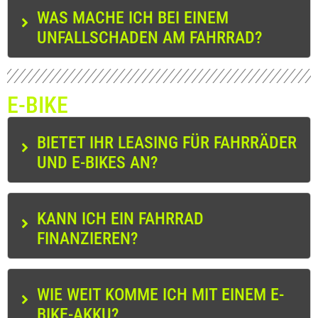
WAS MACHE ICH BEI EINEM
UNFALLSCHADEN AM FAHRRAD?
E-BIKE
BIETET IHR LEASING FÜR FAHRRÄDER
UND E-BIKES AN?
KANN ICH EIN FAHRRAD
FINANZIEREN?
WIE WEIT KOMME ICH MIT EINEM E-
BIKE-AKKU?