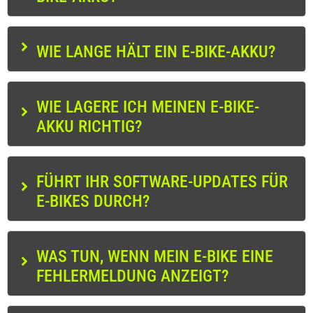
WIE LANGE HÄLT EIN E-BIKE-AKKU?
WIE LAGERE ICH MEINEN E-BIKE-
AKKU RICHTIG?
FÜHRT IHR SOFTWARE-UPDATES FÜR
E-BIKES DURCH?
WAS TUN, WENN MEIN E-BIKE EINE
FEHLERMELDUNG ANZEIGT?