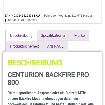
EAN:
4039645512438
SKU
-
|
Fahrräder
,
Mountainbike
,
MTB Hardtail
|
Fahrräder
,
MTB Hardtail
Beschreibung
Spezifikationen
Marke
Produktsicherheit
ANFRAGE
BESCHREIBUNG
CENTURION BACKFIRE PRO
800
Ob mit sportlichem Anspruch oder als Freizeit-MTB:
Unsere Backfire Modelle überzeugen durch ein
hochwertiges Gesamtpaket und beste Langlebigkeit. Alle