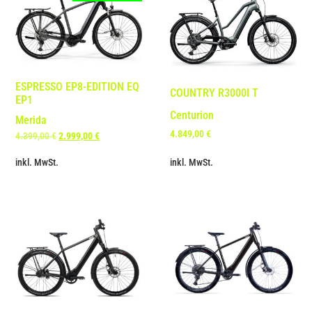
ESPRESSO EP8-EDITION EQ
COUNTRY R3000I T
EP1
Centurion
Merida
4.849,00
€
4.399,00
€
2.999,00
€
inkl. MwSt.
inkl. MwSt.