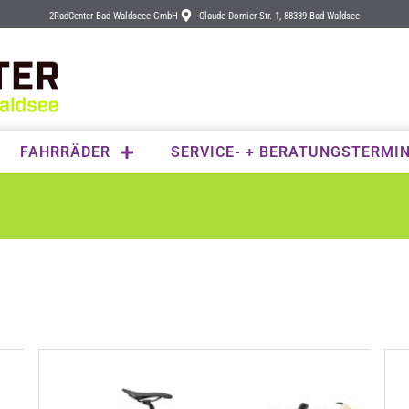
2RadCenter Bad Waldseee GmbH
Claude-Dornier-Str. 1, 88339 Bad Waldsee
FAHRRÄDER
SERVICE- + BERATUNGSTERMI