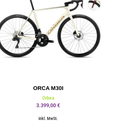
ORCA M30I
Orbea
3.399,00
€
inkl. MwSt.