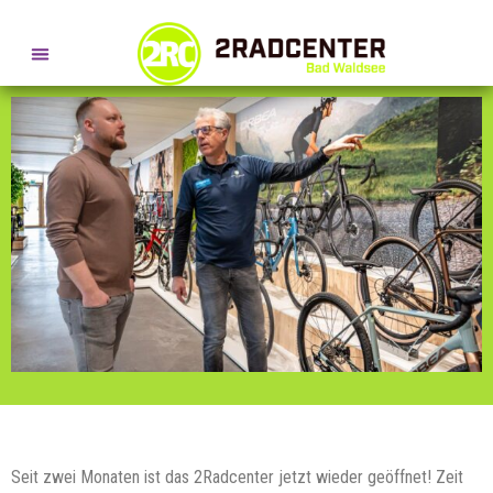
SERVICE- + BERATUNGSTERMINE
2 MONATE GEÖFFNET, EIN RÜCKBLICK
Seit zwei Monaten ist das 2Radcenter jetzt wieder geöffnet! Zeit