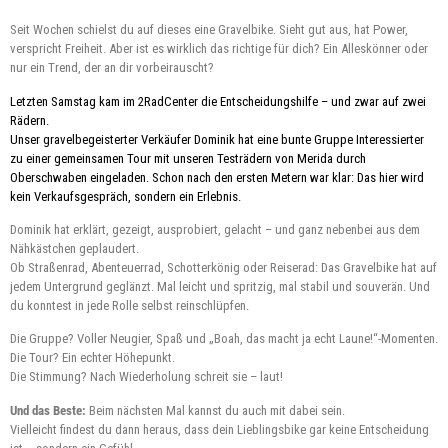
UMINDEST THEORETISCH.
Seit Wochen schielst du auf dieses eine Gravelbike. Sieht gut aus, hat Power,
verspricht Freiheit. Aber ist es wirklich das richtige für dich? Ein Alleskönner oder
nur ein Trend, der an dir vorbeirauscht?
Letzten Samstag kam im 2RadCenter die Entscheidungshilfe – und zwar auf zwei
Rädern.
Unser gravelbegeisterter Verkäufer Dominik hat eine bunte Gruppe Interessierter
zu einer gemeinsamen Tour mit unseren Testrädern von Merida durch
Oberschwaben eingeladen. Schon nach den ersten Metern war klar: Das hier wird
kein Verkaufsgespräch, sondern ein Erlebnis.
Dominik hat erklärt, gezeigt, ausprobiert, gelacht – und ganz nebenbei aus dem
Nähkästchen geplaudert.
Ob Straßenrad, Abenteuerrad, Schotterkönig oder Reiserad: Das Gravelbike hat auf
jedem Untergrund geglänzt. Mal leicht und spritzig, mal stabil und souverän. Und
du konntest in jede Rolle selbst reinschlüpfen.
Die Gruppe? Voller Neugier, Spaß und „Boah, das macht ja echt Laune!“-Momenten.
Die Tour? Ein echter Höhepunkt.
Die Stimmung? Nach Wiederholung schreit sie – laut!
Und das Beste:
Beim nächsten Mal kannst du auch mit dabei sein.
Vielleicht findest du dann heraus, dass dein Lieblingsbike gar keine Entscheidung