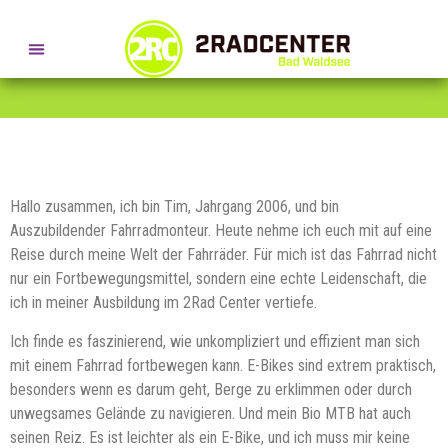
SERVICE- + BERATUNGSTERMINE
TIM WIENSTRÖER – MIT DEM
FAHRRAD INS 2RAD CENTER.
Hallo zusammen, ich bin Tim, Jahrgang 2006, und bin
Auszubildender Fahrradmonteur. Heute nehme ich euch mit auf eine
Reise durch meine Welt der Fahrräder. Für mich ist das Fahrrad nicht
nur ein Fortbewegungsmittel, sondern eine echte Leidenschaft, die
ich in meiner Ausbildung im 2Rad Center vertiefe.
Ich finde es faszinierend, wie unkompliziert und effizient man sich
mit einem Fahrrad fortbewegen kann. E-Bikes sind extrem praktisch,
besonders wenn es darum geht, Berge zu erklimmen oder durch
unwegsames Gelände zu navigieren. Und mein Bio MTB hat auch
seinen Reiz. Es ist leichter als ein E-Bike, und ich muss mir keine